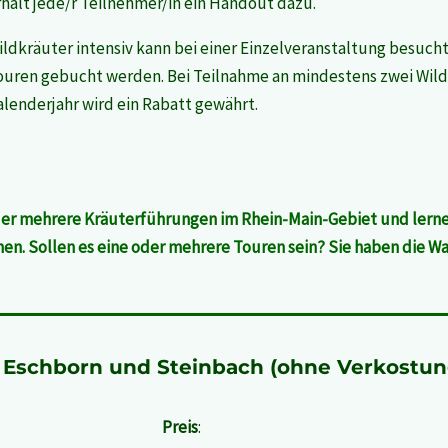
rhält jede/r Teilnehmer/in ein Handout dazu.
ildkräuter intensiv kann bei einer Einzelveranstaltung besuc
ouren gebucht werden. Bei Teilnahme an mindestens zwei Wil
alenderjahr wird ein Rabatt gewährt.
r mehrere Kräuterführungen im Rhein-Main-Gebiet und lernen
n. Sollen es eine oder mehrere Touren sein? Sie haben die Wa
, Eschborn und Steinbach (ohne Verkostun
Preis
: