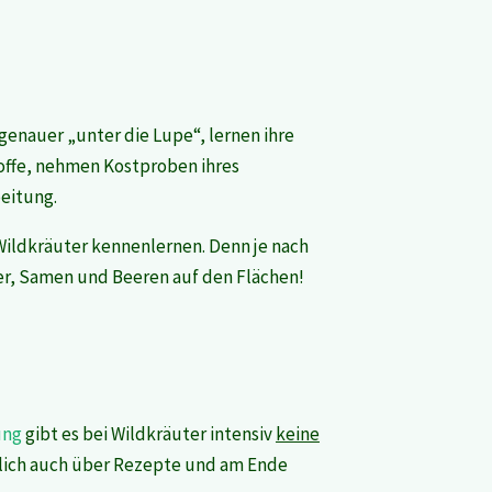
genauer „unter die Lupe“, lernen ihre
offe,
nehmen Kostproben ihres
beitung.
Wildkräuter kennenlernen. Denn je nach
er, Samen und Beeren auf den Flächen!
ung
gibt es bei Wildkräuter intensiv
keine
rlich auch über Rezepte und am Ende