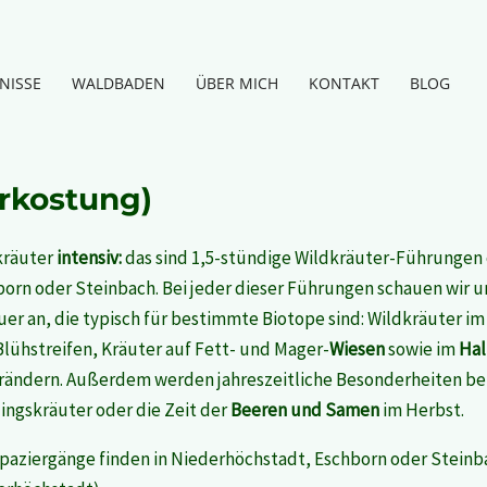
NISSE
WALDBADEN
ÜBER MICH
KONTAKT
BLOG
erkostung)
kräuter
intensiv:
das sind 1,5-stündige Wildkräuter-Führungen
born oder Steinbach.
Bei jeder dieser Führungen schauen wir
er an, die typisch für bestimmte Biotope sind: Wildkräuter i
lühstreifen, Kräuter auf Fett- und Mager-
Wiesen
sowie im
Hal
rändern. Außerdem werden jahreszeitliche Besonderheiten ber
ingskräuter oder die Zeit der
Beeren und Samen
im Herbst.
paziergänge finden in Niederhöchstadt, Eschborn oder Steinb