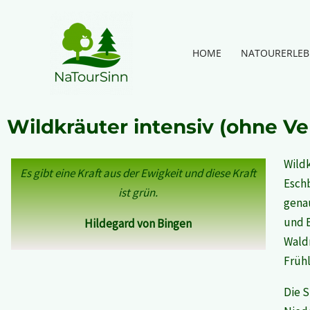
Zum
Inhalt
springen
HOME
NATOURERLEB
Wildkräuter intensiv (ohne V
Wild
Es gibt eine Kraft aus der Ewigkeit und diese Kraft
Esch
ist grün.
genau
und B
Hildegard von Bingen
Wald
Frühl
Die S