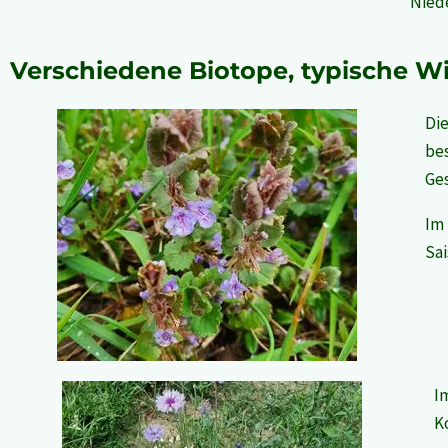
Nied
Verschiedene Biotope, typische W
Die
be
Ges
Im 
Sai
I
K