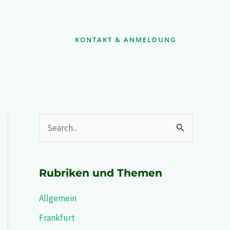
KONTAKT & ANMELDUNG
S
u
c
Rubriken und Themen
h
Allgemein
e
n
Frankfurt