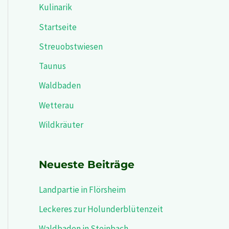
n
Kulinarik
a
Startseite
c
Streuobstwiesen
h
Taunus
:
Waldbaden
Wetterau
Wildkräuter
Neueste Beiträge
Landpartie in Flörsheim
Leckeres zur Holunderblütenzeit
Waldbaden in Steinbach