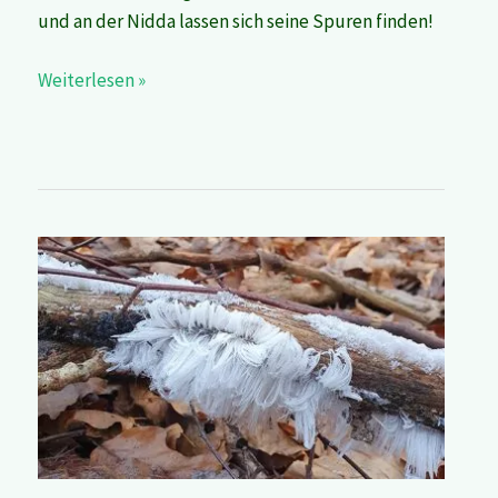
und an der Nidda lassen sich seine Spuren finden!
Weiterlesen »
Haareis:
malerisch
gefrorener
Pilz-
Atem