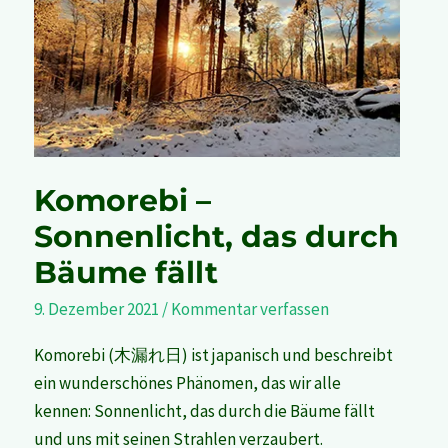
Sonnenlicht,
das
durch
Bäume
fällt
Komorebi –
Sonnenlicht, das durch
Bäume fällt
9. Dezember 2021
/
Kommentar verfassen
Komorebi (木漏れ日) ist japanisch und beschreibt
ein wunderschönes Phänomen, das wir alle
kennen: Sonnenlicht, das durch die Bäume fällt
und uns mit seinen Strahlen verzaubert.