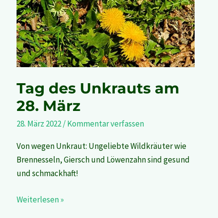
am
28.
März
Tag des Unkrauts am
28. März
28. März 2022
/
Kommentar verfassen
Von wegen Unkraut: Ungeliebte Wildkräuter wie
Brennesseln, Giersch und Löwenzahn sind gesund
und schmackhaft!
Weiterlesen »