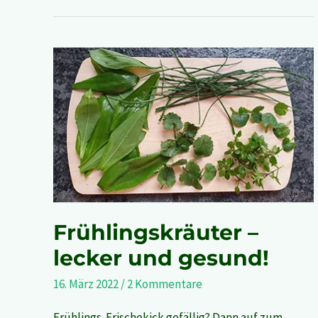
Frühlingskräuter
–
lecker
und
gesund!
Frühlingskräuter –
lecker und gesund!
16. März 2022
/
2 Kommentare
Frühlings-Frischekick gefällig? Dann auf zum