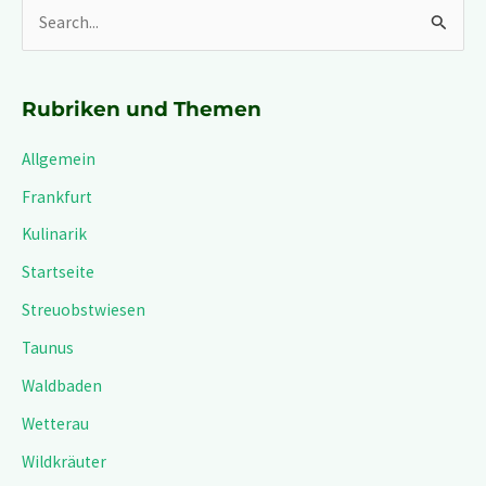
S
u
c
Rubriken und Themen
h
Allgemein
e
n
Frankfurt
n
Kulinarik
a
Startseite
c
Streuobstwiesen
h
Taunus
:
Waldbaden
Wetterau
Wildkräuter