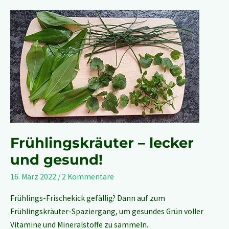
Frühlingskräuter
–
lecker
und
gesund!
Frühlingskräuter – lecker
und gesund!
16. März 2022
/
2 Kommentare
Frühlings-Frischekick gefällig? Dann auf zum
Frühlingskräuter-Spaziergang, um gesundes Grün voller
Vitamine und Mineralstoffe zu sammeln.