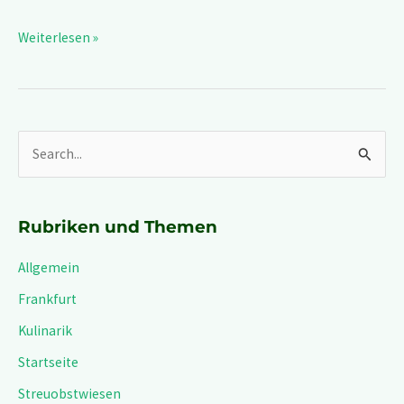
Weiterlesen »
S
u
c
Rubriken und Themen
h
Allgemein
e
n
Frankfurt
n
Kulinarik
a
Startseite
c
Streuobstwiesen