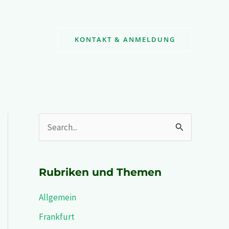
KONTAKT & ANMELDUNG
S
u
c
Rubriken und Themen
h
Allgemein
e
n
Frankfurt