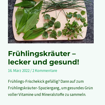
–
lecker
und
gesund!
Frühlingskräuter –
lecker und gesund!
16. März 2022
/
2 Kommentare
Frühlings-Frischekick gefällig? Dann auf zum
Frühlingskräuter-Spaziergang, um gesundes Grün
voller Vitamine und Mineralstoffe zu sammeln.