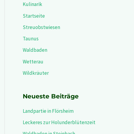
n
Kulinarik
a
Startseite
c
Streuobstwiesen
h
Taunus
:
Waldbaden
Wetterau
Wildkräuter
Neueste Beiträge
Landpartie in Flörsheim
Leckeres zur Holunderblütenzeit
Waldbaden in Steinbach