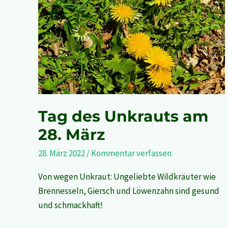
des
Unkrauts
am
28.
März
Tag des Unkrauts am
28. März
28. März 2022
/
Kommentar verfassen
Von wegen Unkraut: Ungeliebte Wildkräuter wie
Brennesseln, Giersch und Löwenzahn sind gesund
und schmackhaft!