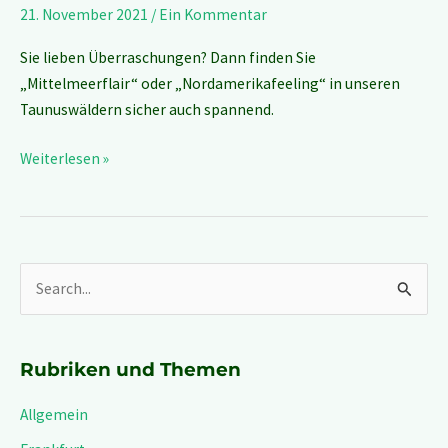
21. November 2021
/
Ein Kommentar
Sie lieben Überraschungen? Dann finden Sie
„Mittelmeerflair“ oder „Nordamerikafeeling“ in unseren
Taunuswäldern sicher auch spannend.
Weiterlesen »
S
u
c
Rubriken und Themen
h
Allgemein
e