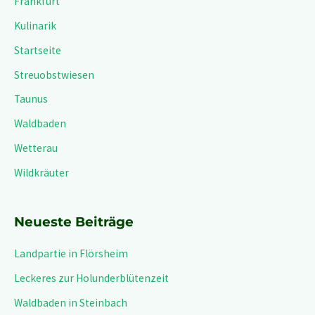
n
Frankfurt
n
Kulinarik
a
Startseite
c
Streuobstwiesen
h
Taunus
:
Waldbaden
Wetterau
Wildkräuter
Neueste Beiträge
Landpartie in Flörsheim
Leckeres zur Holunderblütenzeit
Waldbaden in Steinbach