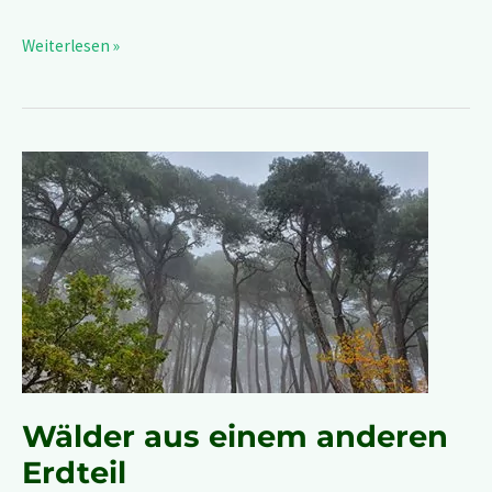
Weiterlesen »
Wälder
aus
einem
anderen
Erdteil
Wälder aus einem anderen
Erdteil